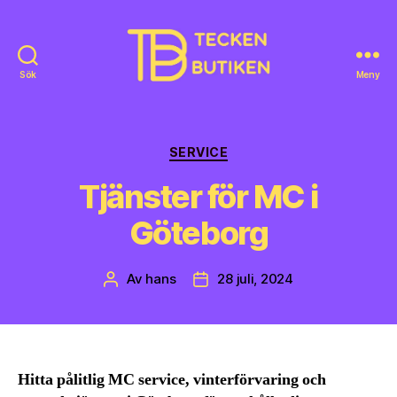
Sök
Meny
Tecken
Butiken
Kategorier
SERVICE
Tjänster för MC i
Göteborg
Av
hans
28 juli, 2024
Inläggsförfattare
Inläggsdatum
Hitta pålitlig MC service, vinterförvaring och